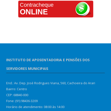
Contracheque
ONLINE
INSTITUTO DE APOSENTADORIA E PENSÕES DOS
SERVIDORES MUNICIPAIS
End.: Av. Dep. José Rodrigues Viana, 560, Cachoeira do Arari
Bairro: Centro
CEP: 68840-000
Fone: (91) 98436-3209
Horário de atendimento: 08:00 às 14:00