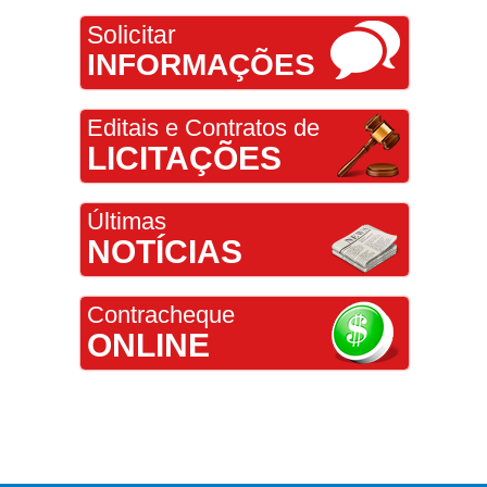
Solicitar
INFORMAÇÕES
Editais e Contratos de
LICITAÇÕES
Últimas
NOTÍCIAS
Contracheque
ONLINE