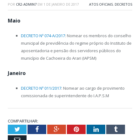
POR
CR2-ADMIN7
EM
1 DE JANEIRO DE 2017
ATOS OFICIAIS
,
DECRETOS
Maio
DECRETO Nº 074-A/2017
: Nomear os membros do conselho
municipal de previdência do regime próprio do Instituto de
aposentadoria e pensão dos servidores públicos do
município de Cachoeira do Arari (IAPSM)
Janeiro
DECRETO Nº 011/2017
: Nomear ao cargo de provimento
comissionada de superintendente do I.A.P.S.M
COMPARTILHAR:
Twitter
Facebook
Google+
Pinterest
LinkedIn
Tumblr
Email