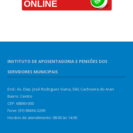
ONLINE
INSTITUTO DE APOSENTADORIA E PENSÕES DOS
SERVIDORES MUNICIPAIS
End.: Av. Dep. José Rodrigues Viana, 560, Cachoeira do Arari
Bairro: Centro
CEP: 68840-000
Fone: (91) 98436-3209
Horário de atendimento: 08:00 às 14:00