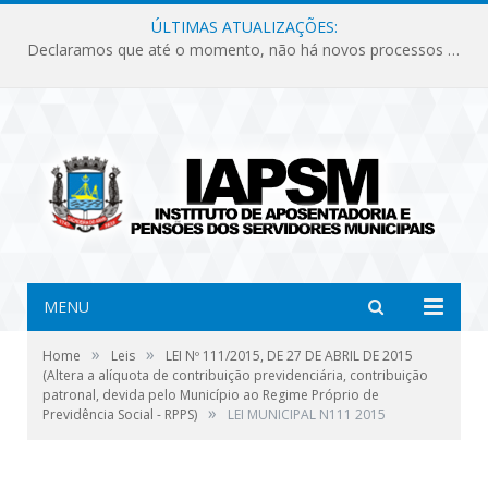
ÚLTIMAS ATUALIZAÇÕES:
Declaramos que até o momento, não há novos processos licitatórios para o Instituto de Previdência no ano de 2026.
MENU
»
»
Home
Leis
LEI Nº 111/2015, DE 27 DE ABRIL DE 2015
(Altera a alíquota de contribuição previdenciária, contribuição
patronal, devida pelo Município ao Regime Próprio de
»
Previdência Social - RPPS)
LEI MUNICIPAL N111 2015