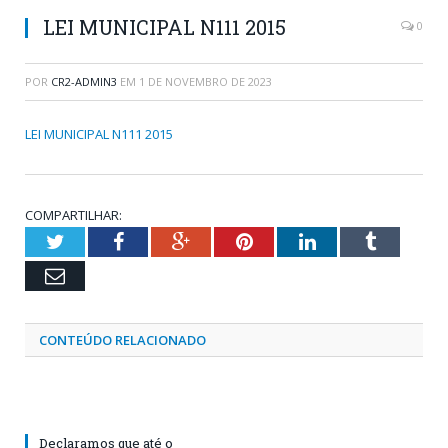
LEI MUNICIPAL N111 2015
0
POR
CR2-ADMIN3
EM
1 DE NOVEMBRO DE 2023
LEI MUNICIPAL N111 2015
COMPARTILHAR:
Twitter
Facebook
Google+
Pinterest
LinkedIn
Tumblr
Email
CONTEÚDO RELACIONADO
Declaramos que até o