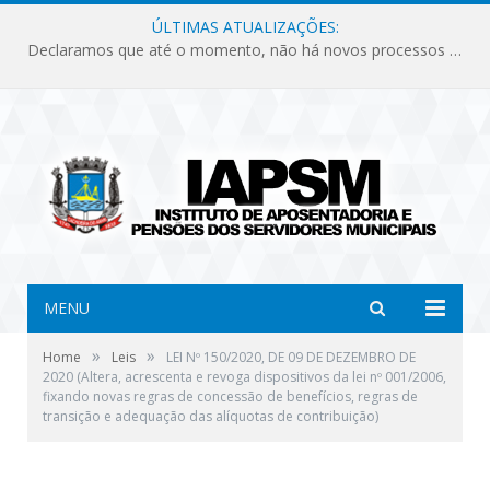
ÚLTIMAS ATUALIZAÇÕES:
Declaramos que até o momento, não há novos processos licitatórios para o Instituto de Previdência no ano de 2026.
MENU
»
»
Home
Leis
LEI Nº 150/2020, DE 09 DE DEZEMBRO DE
2020 (Altera, acrescenta e revoga dispositivos da lei nº 001/2006,
fixando novas regras de concessão de benefícios, regras de
transição e adequação das alíquotas de contribuição)