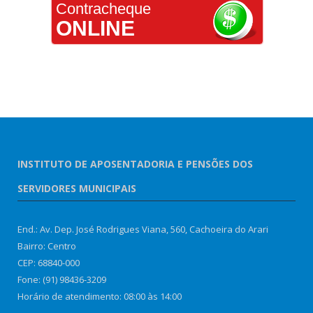
Contracheque
ONLINE
INSTITUTO DE APOSENTADORIA E PENSÕES DOS
SERVIDORES MUNICIPAIS
End.: Av. Dep. José Rodrigues Viana, 560, Cachoeira do Arari
Bairro: Centro
CEP: 68840-000
Fone: (91) 98436-3209
Horário de atendimento: 08:00 às 14:00