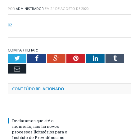
POR
ADMINISTRADOR
EM
24 DE AGOSTO DE 2020
02
COMPARTILHAR:
Twitter
Facebook
Google+
Pinterest
LinkedIn
Tumblr
Email
CONTEÚDO RELACIONADO
Declaramos que até o
momento, não há novos
processos licitatórios para o
Instituto de Previdência no