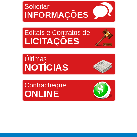
Solicitar
INFORMAÇÕES
Editais e Contratos de
LICITAÇÕES
Últimas
NOTÍCIAS
Contracheque
ONLINE