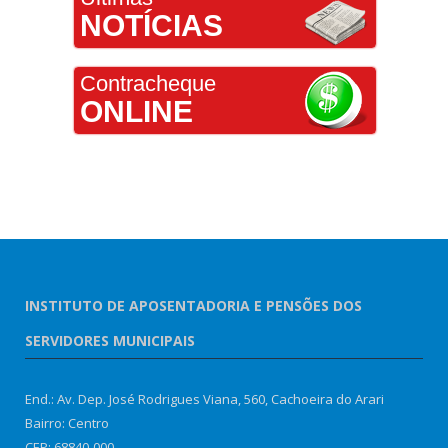
NOTÍCIAS
Contracheque
ONLINE
INSTITUTO DE APOSENTADORIA E PENSÕES DOS
SERVIDORES MUNICIPAIS
End.: Av. Dep. José Rodrigues Viana, 560, Cachoeira do Arari
Bairro: Centro
CEP: 68840-000