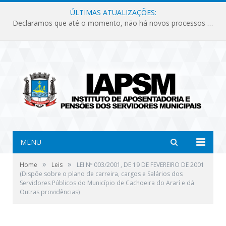
ÚLTIMAS ATUALIZAÇÕES:
Declaramos que até o momento, não há novos processos licitatórios para o Instituto de Previdência no ano de 2026.
MENU
»
»
Home
Leis
LEI Nº 003/2001, DE 19 DE FEVEREIRO DE 2001
(Dispõe sobre o plano de carreira, cargos e Salários dos
Servidores Públicos do Município de Cachoeira do Ararí e dá
Outras providências)